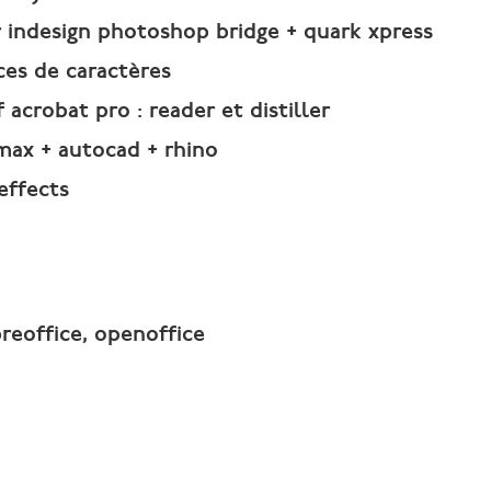
or indesign photoshop bridge + quark xpress
ces de caractères
 acrobat pro : reader et distiller
max + autocad + rhino
 effects
breoffice, openoffice