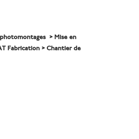
s photomontages
>
Mise en
AT F
abrication > Chantier de