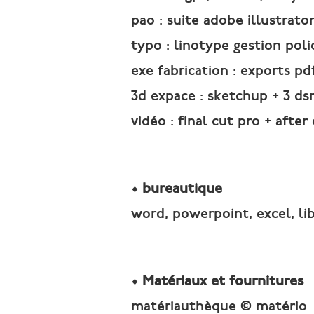
pao : suite adobe illustrat
typo : linotype gestion poli
exe fabrication : exports pdf
3d expace : sketchup + 3 ds
vidéo : final cut pro + after
• bureautique
word, powerpoint, excel, li
• Matériaux et fournitures
matériauthèque © matério