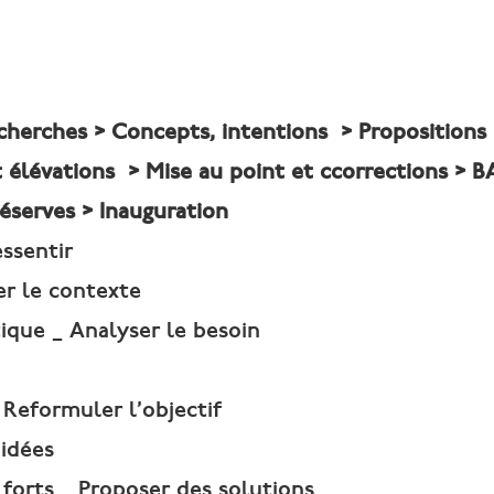
echerches > C
oncepts, intentions >
Proposition
t élévations > Mise au point et
c
corrections >
B
réserves > Inauguration
ssentir
er le contexte
que _ Analyser le besoin
 Reformuler l’objectif
’idées
 forts _ Proposer des solutions