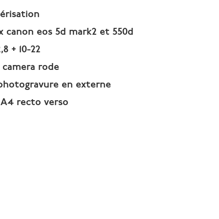
érisation
lex canon eos 5d mark2 et 550d
,8 + 10-22
o camera rode
photogravure en externe
 A4 recto verso