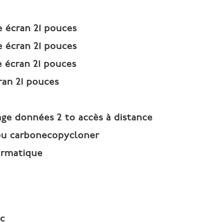
e écran 21 pouces
e écran 21 pouces
 écran 21 pouces
ran 21 pouces
ge données 2 to accès à distance
ou carbonecopycloner
ormatique
c