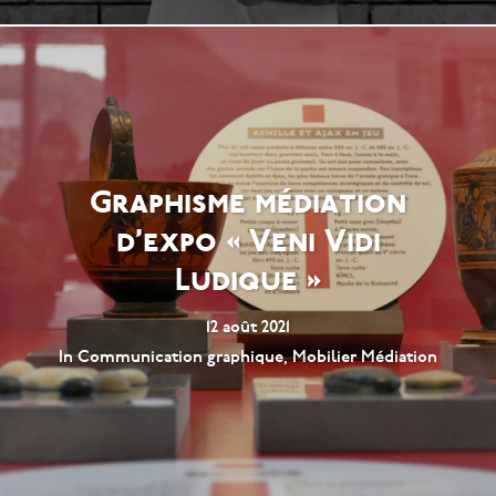
Graphisme médiation
d’expo « Veni Vidi
Ludique »
12 août 2021
In
Communication graphique
,
Mobilier Médiation