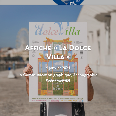
Affiche « La Dolce
Villa »
4 janvier 2024
In
Communication graphique
,
Scénographie
Evénementiel