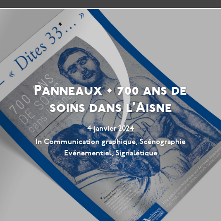
Panneaux • 700 ans de
soins dans l’Aisne
4 janvier 2024
In
Communication graphique
,
Scénographie
Evénementiel
,
Signalétique