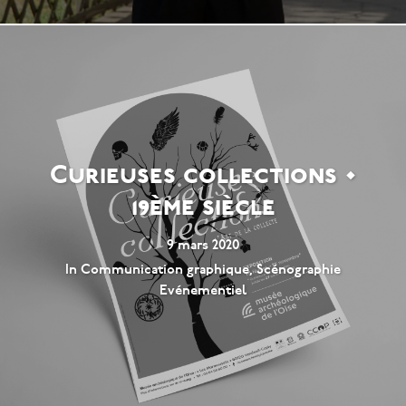
Curieuses collections •
19ème siècle
9 mars 2020
In
Communication graphique
,
Scénographie
Evénementiel