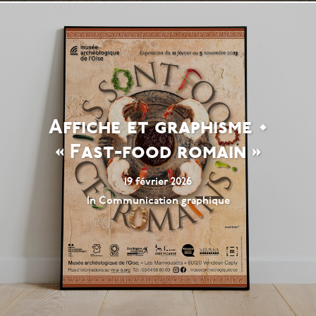
Affiche et graphisme •
« Fast-food romain »
19 février 2026
In
Communication graphique