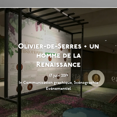
Olivier-de-Serres • un
homme de la
Renaissance
17 juin 2019
In
Communication graphique
,
Scénographie
Evénementiel