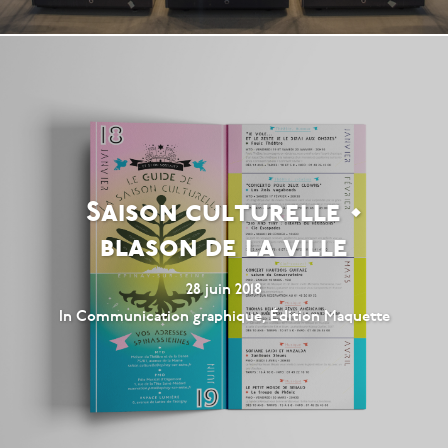
Saison culturelle •
blason de la ville
28 juin 2018
In
Communication graphique
,
Édition Maquette