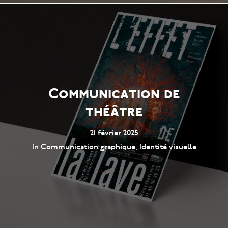
Communication de
théâtre
21 février 2025
In
Communication graphique
,
Identité visuelle