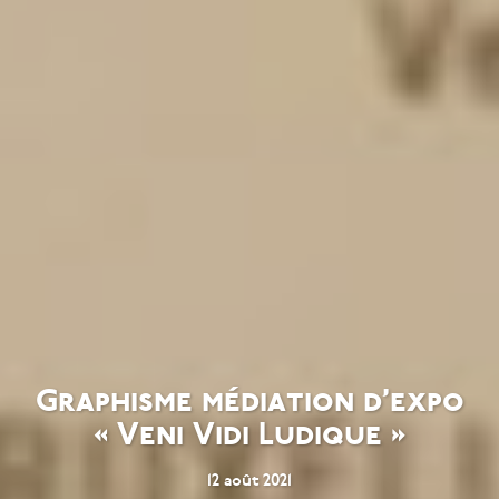
Graphisme médiation d’expo
« Veni Vidi Ludique »
12 août 2021