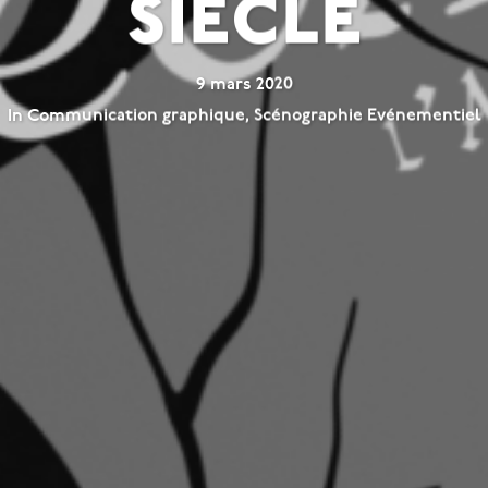
siècle
9 mars 2020
In
Communication graphique
,
Scénographie Evénementiel