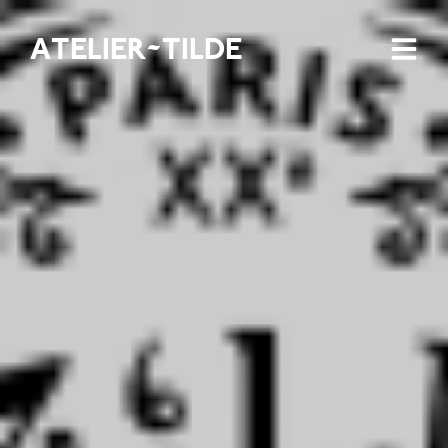
ATELIER~TILDE