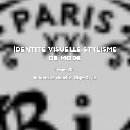
Identité visuelle stylisme
de mode
1 mars 2010
In
Identité visuelle
,
Objet Style