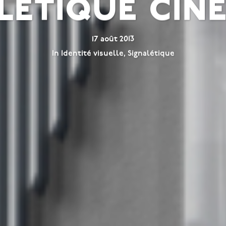
létique cin
17 août 2013
In
Identité visuelle
,
Signalétique