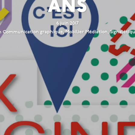
ans
6 juin 2017
n
Communication graphique
,
Mobilier Médiation
,
Signalétiq